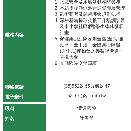
水域安全及水域活動相關業務
本縣學校游泳池營運督導及管理
武術研習及武術評鑑規劃執行
深耕基層棒球扎根工作培訓計畫
及中小學社區(團)學生棒球發展
計畫
辦理集訓組隊參加全國(全民)運
動會、全中運、全國身心障礙
(原住民)運動會及參賽得獎選手
表揚大會
其他臨時交辦事項
(05)5522465分機2447
62169@ylc.edu.tw
借調教師
陳盈瑩