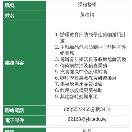
課程督學
黃唯娟
辦理教育部防制學生藥物濫用計
畫
本縣毒品危害防制中心預防宣導
組業務
籌辦青年樂活反毒飆舞尬舞活動
傳染病防治及稽查業務
充實健康中心設備補助
辦理學校急救教育研習推廣
學校飲用水品質檢驗
飲用水設備更新補助
其他臨時交辦事項
(05)5522465分機3414
62168@ylc.edu.tw
科員