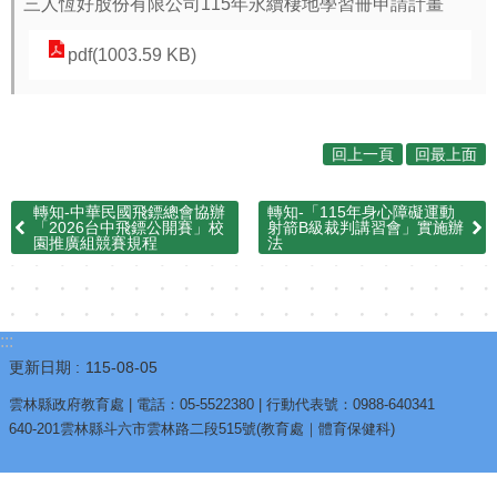
三人恆好股份有限公司115年永續棲地學習冊申請計畫
pdf(1003.59 KB)
回上一頁
回最上面
轉知-中華民國飛鏢總會協辦
轉知-「115年身心障礙運動
「2026台中飛鏢公開賽」校
射箭B級裁判講習會」實施辦
園推廣組競賽規程
法
:::
更新日期
115-08-05
雲林縣政府教育處 | 電話：05-5522380 | 行動代表號：0988-640341
640-201雲林縣斗六市雲林路二段515號(教育處｜體育保健科)