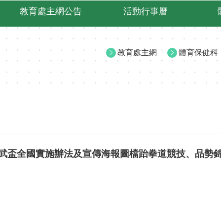
教育處主網公告
活動行事曆
教育處主網
體育保健科
暨冠武盃全國實施辦法及宣傳海報圖檔跆拳道競技、品勢